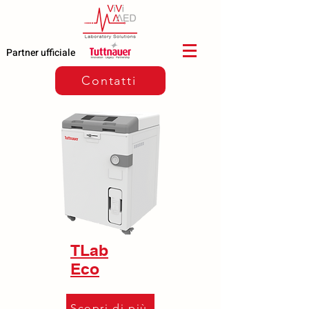
Partner ufficiale
Contatti
TLab
Eco
Scopri di più