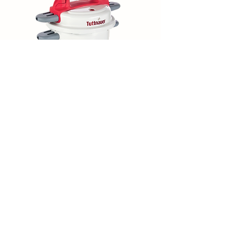
Clicca qui per scaricare la
documentazione
Download
info@vivimedsterilizazione.com
©2023 by Vi.Vi.Med Laboratory Solutions. Creato con