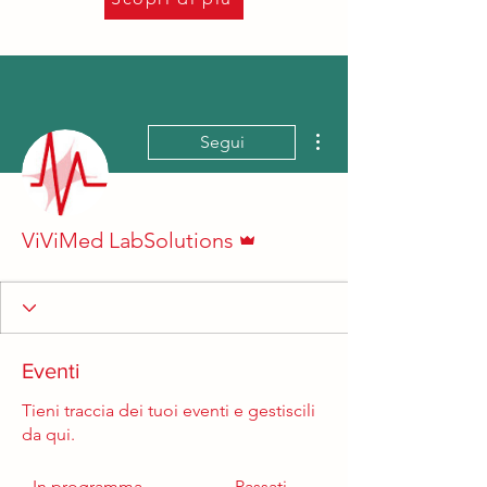
Altre azioni
Segui
Amministratore
ViViMed LabSolutions
Eventi
Tieni traccia dei tuoi eventi e gestiscili
da qui.
In programma
Passati