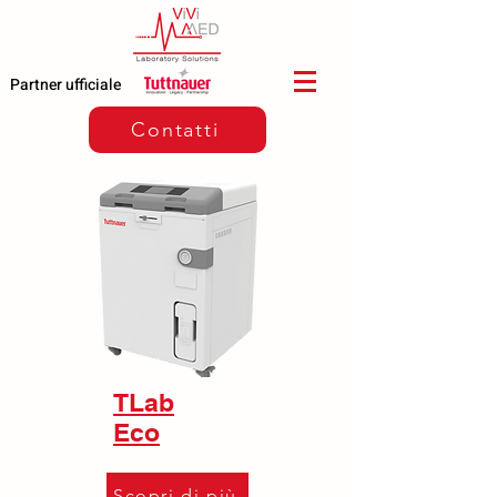
Partner ufficiale
Contatti
TLab
Eco
Scopri di più